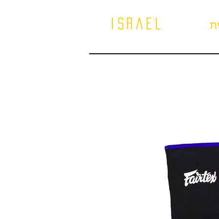
israel
ת