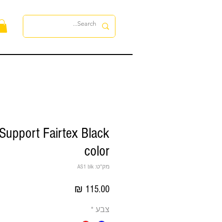
לה
Support Fairtex Black
color
מק"ט: AS1 blk
מחיר
צבע
*