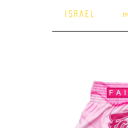
israel
ת