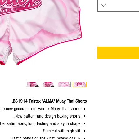
BS1914 Fairtex "ALMA" Muay Thai Shorts.
The new generation of Fairtex Muay Thai shorts.
New pattern and design boxing shorts.
ter satin fabric, long lasting and stay in shape.
Slim cut with high slit.
6 Elastic bands on the wrist instead of 8.