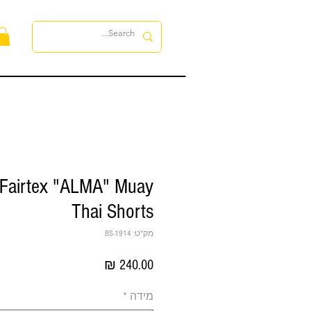
לה
Fairtex "ALMA" Muay
Thai Shorts
מק"ט: BS-1914
מחיר
מידה
*