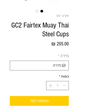
מק"ט: GC2
GC2 Fairtex Muay Thai
Steel Cups
מחיר
מידה
*
כמות
*
הוספה לסל