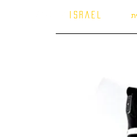
israel
ת