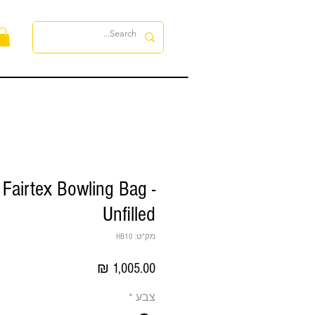
לה
Fairtex Bowling Bag -
Unfilled
מק"ט: HB10
מחיר
צבע
*