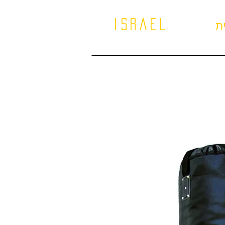
israel
ת