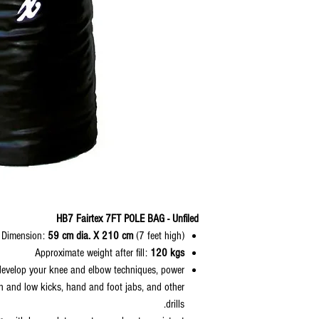
HB7 Fairtex 7FT POLE BAG - Unfiled
Dimension:
59 cm dia. X 210 cm
(7 feet high)
Approximate weight after fill:
120 kgs
r develop your knee and elbow techniques, power
 and low kicks, hand and foot jabs, and other
drills.