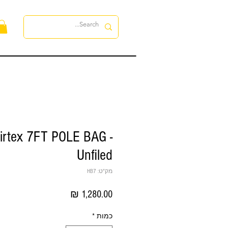
לה
irtex 7FT POLE BAG -
Unfiled
מק"ט: HB7
מחיר
כמות
*