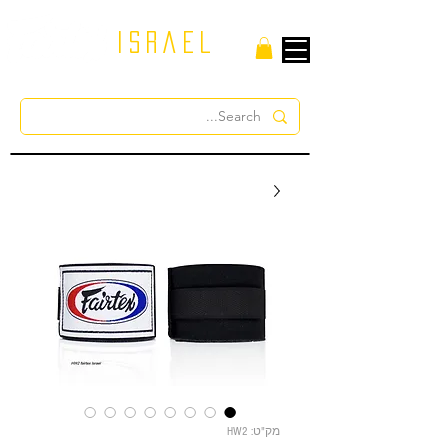
israel
מק"ט: HW2