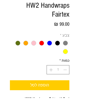
HW2 Handwraps
Fairtex
מחיר
צבע
*
כמות
*
הוספה לסל
HW2 Handwraps Fairtex (4,5 m).
Full-length elastic 100% cotton