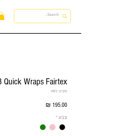
לה
 Quick Wraps Fairtex
מק"ט: HW3
מחיר
צבע
*